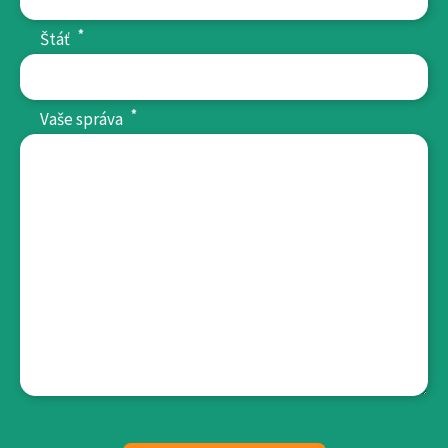
*
Štáť
*
Vaše správa