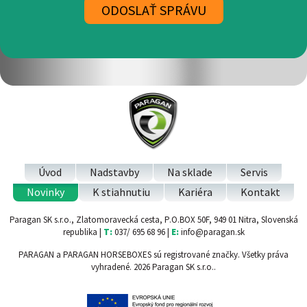
Úvod
Nadstavby
Na sklade
Servis
Novinky
K stiahnutiu
Kariéra
Kontakt
Paragan SK s.r.o., Zlatomoravecká cesta, P.O.BOX 50F, 949 01 Nitra, Slovenská
republika |
T:
037/ 695 68 96 |
E:
info@paragan.sk
PARAGAN a PARAGAN HORSEBOXES sú registrované značky. Všetky práva
vyhradené. 2026 Paragan SK s.r.o..