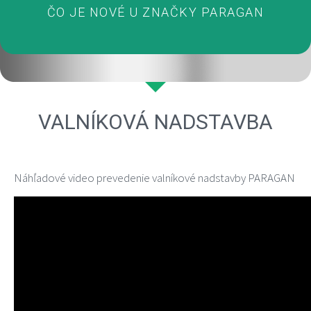
ČO JE NOVÉ U ZNAČKY PARAGAN
VALNÍKOVÁ NADSTAVBA
Náhľadové video prevedenie valníkové nadstavby PARAGAN