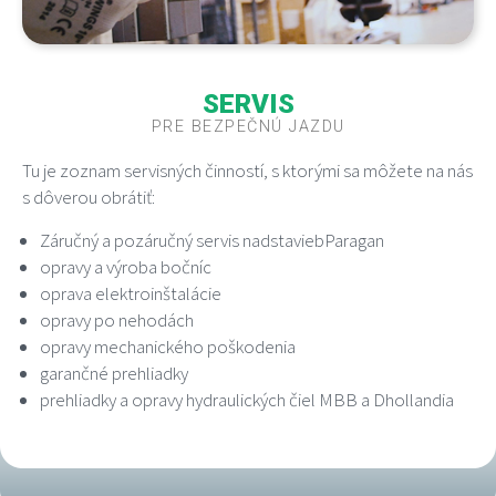
SERVIS
PRE BEZPEČNÚ JAZDU
Tu je zoznam servisných činností, s ktorými sa môžete na nás
s dôverou obrátiť:
Záručný a pozáručný servis nadstaviebParagan
opravy a výroba bočníc
oprava elektroinštalácie
opravy po nehodách
opravy mechanického poškodenia
garančné prehliadky
prehliadky a opravy hydraulických čiel MBB a Dhollandia