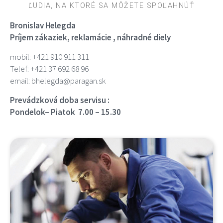
ĽUDIA, NA KTORÉ SA MÔŽETE SPOĽAHNÚŤ
Bronislav Helegda
Príjem zákaziek, reklamácie , náhradné diely
mobil: +421 910 911 311
Telef: +421 37 692 68 96
email: bhelegda@paragan.sk
Prevádzková doba servisu :
Pondelok– Piatok 7.00 – 15.30