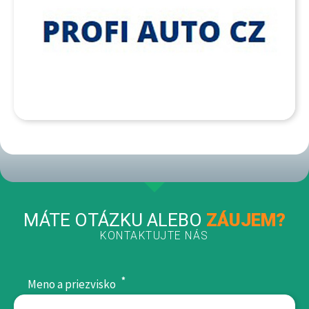
MÁTE OTÁZKU ALEBO
ZÁUJEM?
KONTAKTUJTE NÁS
*
Meno a priezvisko