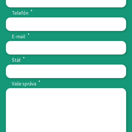
*
Telefón
*
E-mail
*
Štáť
*
Vaše správa