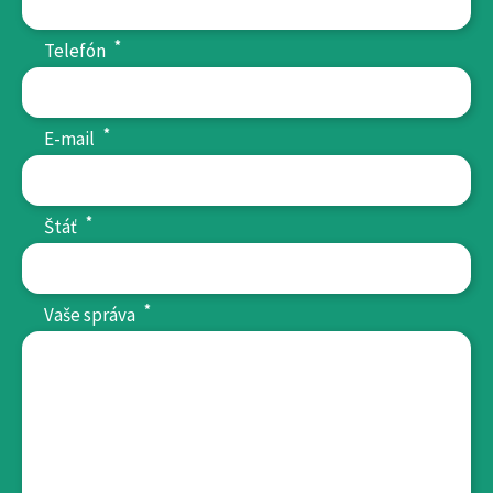
*
Telefón
*
E-mail
*
Štáť
*
Vaše správa