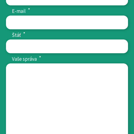
*
E-mail
*
Štáť
*
Vaše správa