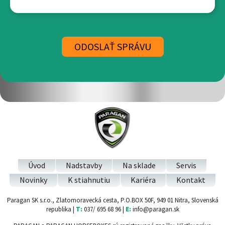
Úvod
Nadstavby
Na sklade
Servis
Novinky
K stiahnutiu
Kariéra
Kontakt
Paragan SK s.r.o., Zlatomoravecká cesta, P.O.BOX 50F, 949 01 Nitra, Slovenská
republika |
T:
037/ 695 68 96 |
E:
info@paragan.sk