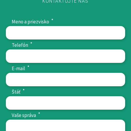
KONTAKTUJTE NÁS
*
Meno a priezvisko
*
Telefón
*
E-mail
*
Štáť
*
Vaše správa