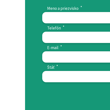
*
Meno a priezvisko
*
Telefón
*
E-mail
*
Štáť