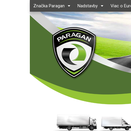
Značka Paragan
Nadstavby
Viac o Eu