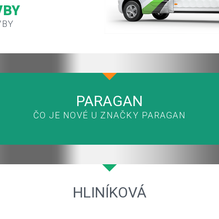
VBY
VBY
PARAGAN
ČO JE NOVÉ U ZNAČKY PARAGAN
HLINÍKOVÁ