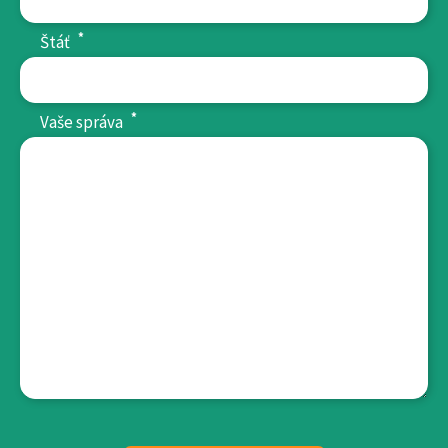
*
Štáť
*
Vaše správa