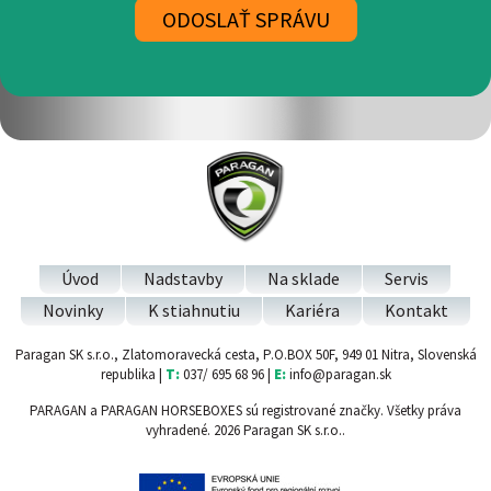
Úvod
Nadstavby
Na sklade
Servis
Novinky
K stiahnutiu
Kariéra
Kontakt
Paragan SK s.r.o., Zlatomoravecká cesta, P.O.BOX 50F, 949 01 Nitra, Slovenská
republika |
T:
037/ 695 68 96 |
E:
info@paragan.sk
PARAGAN a PARAGAN HORSEBOXES sú registrované značky. Všetky práva
vyhradené. 2026 Paragan SK s.r.o..