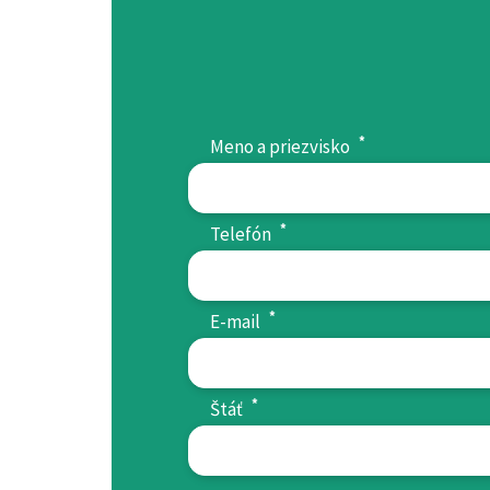
*
Meno a priezvisko
*
Telefón
*
E-mail
*
Štáť