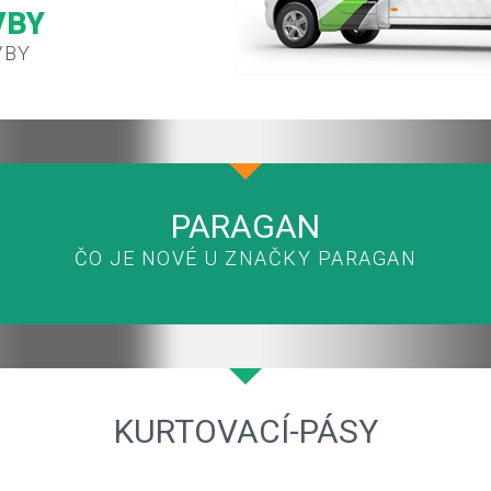
VBY
VBY
PARAGAN
ČO JE NOVÉ U ZNAČKY PARAGAN
KURTOVACÍ-PÁSY