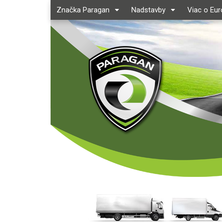
Značka Paragan
Nadstavby
Viac o Eu