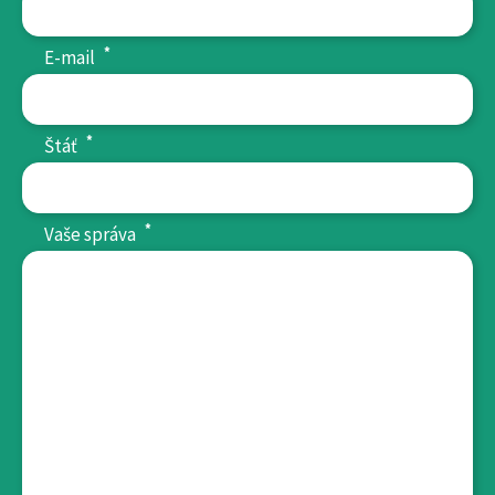
*
E-mail
*
Štáť
*
Vaše správa