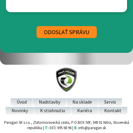
Úvod
Nadstavby
Na sklade
Servis
Novinky
K stiahnutiu
Kariéra
Kontakt
Paragan SK s.r.o., Zlatomoravecká cesta, P.O.BOX 50F, 949 01 Nitra, Slovenská
republika |
T:
037/ 695 68 96 |
E:
info@paragan.sk