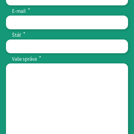
*
E-mail
*
Štáť
*
Vaše správa