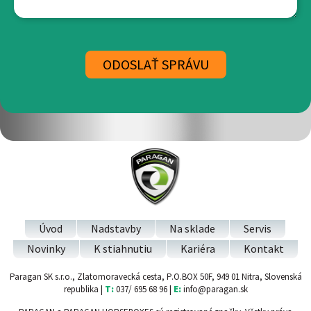
Úvod
Nadstavby
Na sklade
Servis
Novinky
K stiahnutiu
Kariéra
Kontakt
Paragan SK s.r.o., Zlatomoravecká cesta, P.O.BOX 50F, 949 01 Nitra, Slovenská
republika |
T:
037/ 695 68 96 |
E:
info@paragan.sk