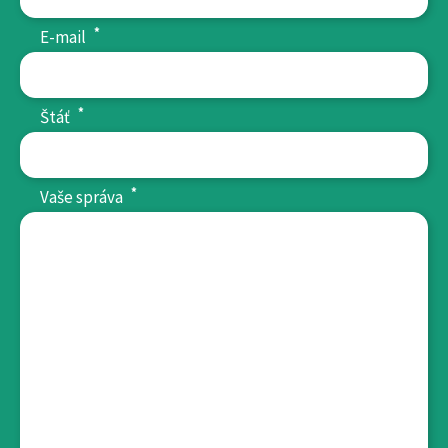
*
E-mail
*
Štáť
*
Vaše správa