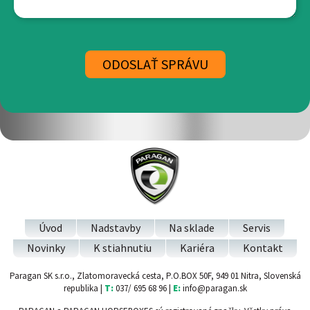
Úvod
Nadstavby
Na sklade
Servis
Novinky
K stiahnutiu
Kariéra
Kontakt
Paragan SK s.r.o., Zlatomoravecká cesta, P.O.BOX 50F, 949 01 Nitra, Slovenská
republika |
T:
037/ 695 68 96 |
E:
info@paragan.sk