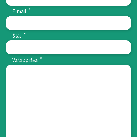
*
E-mail
*
Štáť
*
Vaše správa