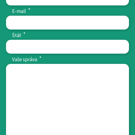
*
E-mail
*
Štáť
*
Vaše správa