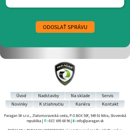
Úvod
Nadstavby
Na sklade
Servis
Novinky
K stiahnutiu
Kariéra
Kontakt
Paragan SK s.r.o., Zlatomoravecká cesta, P.O.BOX 50F, 949 01 Nitra, Slovenská
republika |
T:
037/ 695 68 96 |
E:
info@paragan.sk