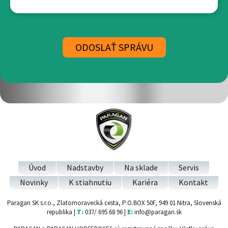
Úvod
Nadstavby
Na sklade
Servis
Novinky
K stiahnutiu
Kariéra
Kontakt
Paragan SK s.r.o., Zlatomoravecká cesta, P.O.BOX 50F, 949 01 Nitra, Slovenská
republika |
T:
037/ 695 68 96 |
E:
info@paragan.sk