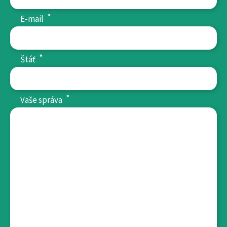
*
E-mail
*
Štáť
*
Vaše správa