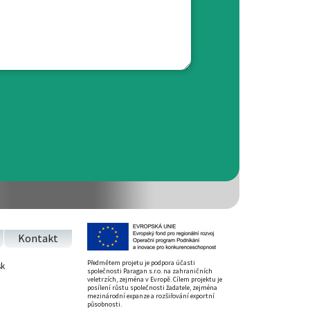
Kontakt
Předmětem projetu je podpora účasti
sk
společnosti Paragan s.r.o. na zahraničních
veletrzích, zejména v Evropě. Cílem projektu je
posílení růstu společnosti žadatele, zejména
mezinárodní expanze a rozšiřování exportní
působnosti.