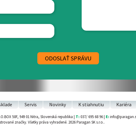
sklade
Servis
Novinky
K stiahnutiu
Kariéra
O.BOX 50F, 949 01 Nitra, Slovenská republika |
T:
037/ 695 68 96 |
E:
info@paragan.
vané značky. Všetky práva vyhradené. 2026 Paragan SK s.r.o..