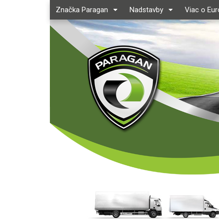
Značka Paragan
Nadstavby
Viac o Eu