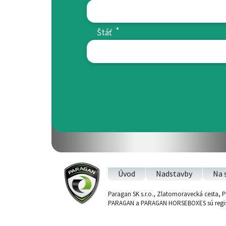
*
Štáť
Úvod
Nadstavby
Na 
Paragan SK s.r.o., Zlatomoravecká cesta, P.
PARAGAN a PARAGAN HORSEBOXES sú registro