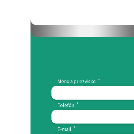
*
Meno a priezvisko
*
Telefón
*
E-mail