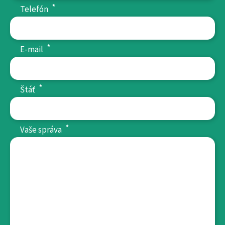
*
Telefón
*
E-mail
*
Štáť
*
Vaše správa