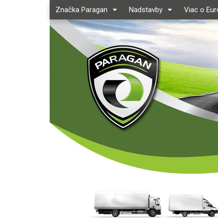
Značka Paragan
Nadstavby
Viac o Eu