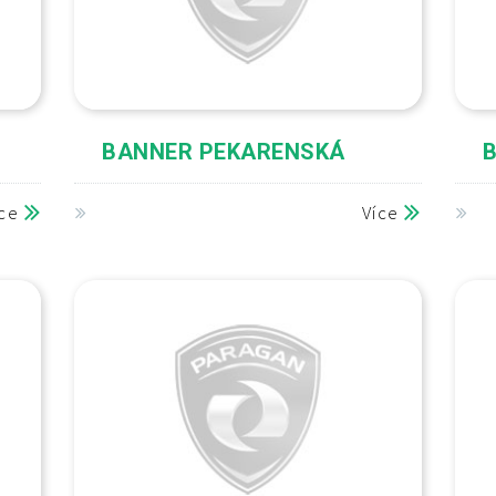
BANNER PEKARENSKÁ
B
íce
Více