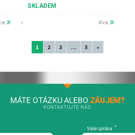
SKLADEM
íce
Více
1
2
3
…
5
»
MÁTE OTÁZKU ALEBO
ZÁUJEM?
KONTAKTUJTE NÁS
*
Vaše správa