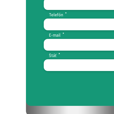
*
Telefón
*
E-mail
*
Štáť